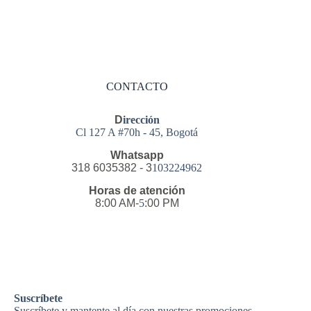
CONTACTO
D
irección
Cl 127 A #70h - 45, Bogotá
Whatsapp
318 6035382 - 3
103224962
Horas
de atención
8:00 AM-
5
:00 PM
Suscríbete
Suscríbete y mantente al día con nuestras promociones,